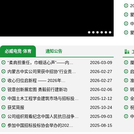
2
蒙
必威电竞·体育
通知公告
“柔肩担重任，巾帼话心声”——内…
2026-03-09
（中国）官方网站-
内蒙古中实公司荣获中招协“行业贡…
2026-02-27
必威电竞 sport
收心归位启新程 —— 2026年…
2026-02-27
website
锐意创新展宏图 勇毅前行建新功
2026-02-06
中国土木工程学会建筑市场与招标投…
2025-12-12
获奖简报
2025-10-24
公司组织观看纪念中国人民抗日战争…
2025-09-03
参加中国招标投标协会举办的202…
2025-08-15