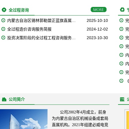
全过程咨询
内蒙古自治区锡林郭勒盟正蓝旗直属…
2025-10-10
全过程造价咨询服务简报
2024-12-02
投资决策阶段的全过程工程咨询服务…
2023-10-30
内
公司简介
公司2002年4月成立，前身
为内蒙古自治区机械设备成套局
直属机构。2021年组建必威电竞